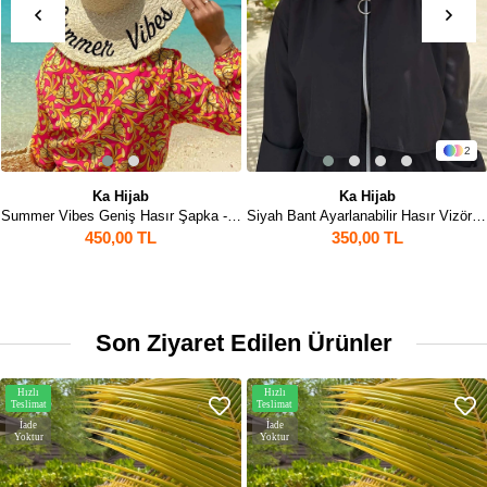
2
Ka Hijab
Ka Hijab
Summer Vibes Geniş Hasır Şapka - Bej
Siyah Bant Ayarlanabilir Hasır Vizör Şapka - Bej
450,00 TL
350,00 TL
Son Ziyaret Edilen Ürünler
Hızlı
Hızlı
Teslimat
Teslimat
İade
İade
Yoktur
Yoktur