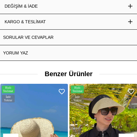
DEĞİŞİM & İADE
KARGO & TESLİMAT
SORULAR VE CEVAPLAR
YORUM YAZ
Benzer Ürünler
Hızlı
Hızlı
Teslimat
Teslimat
İade
İade
Yoktur
Yoktur