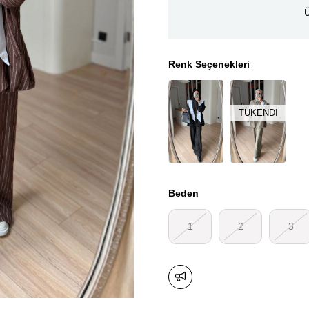
Ü
Renk Seçenekleri
TÜKENDI
Beden
1
2
3