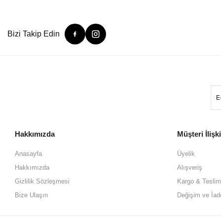
Bizi Takip Edin
Hakkımızda
Müşteri İlişki
Anasayfa
Üyelik
Hakkımızda
Alışveriş
Gizlilik Sözleşmesi
Kargo & Teslim
Bize Ulaşın
Değişim ve İad