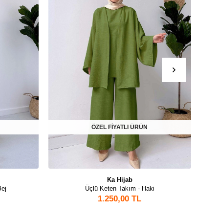
ÖZEL FİYATLI ÜRÜN
Ka Hijab
Bej
Üçlü Keten Takım - Haki
Kot 
1.250,00 TL