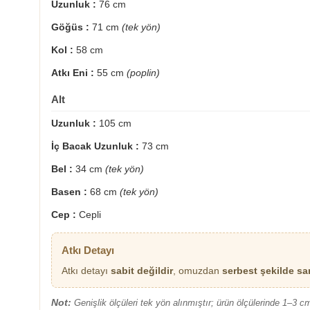
Uzunluk :
76 cm
Göğüs :
71 cm
(tek yön)
Kol :
58 cm
Atkı Eni :
55 cm
(poplin)
Alt
Uzunluk :
105 cm
İç Bacak Uzunluk :
73 cm
Bel :
34 cm
(tek yön)
Basen :
68 cm
(tek yön)
Cep :
Cepli
Atkı Detayı
sabit değildir
serbest şekilde sa
Atkı detayı
, omuzdan
Not:
Genişlik ölçüleri tek yön alınmıştır; ürün ölçülerinde 1–3 cm f