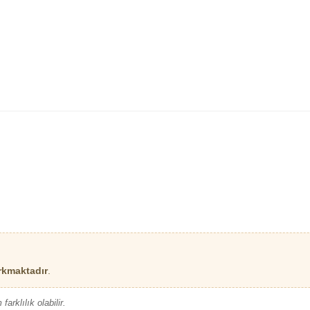
rkmaktadır
.
arklılık olabilir.