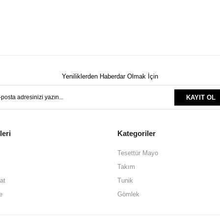
Yeniliklerden Haberdar Olmak İçin
KAYIT OL
leri
Kategoriler
Tesettür Mayo
Takım
at
Tunik
e
Gömlek