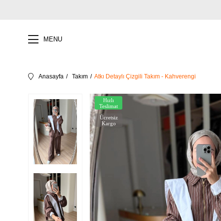
MENU
Anasayfa
Takım
Atkı Detaylı Çizgili Takım - Kahverengi
Hızlı
Teslimat
Ücretsiz
Kargo