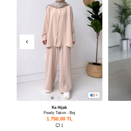
5
Ka Hijab
Pearly Takım - Bej
1.750,00 TL
1