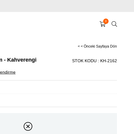
0
< < Önceki Sayfaya Dön
ım - Kahverengi
STOK KODU
KH-2162
endirme