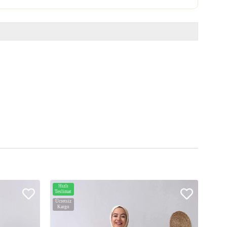
Hızlı
Hızlı
Teslimat
Teslim
Ücretsiz
Ücrets
Kargo
Karg