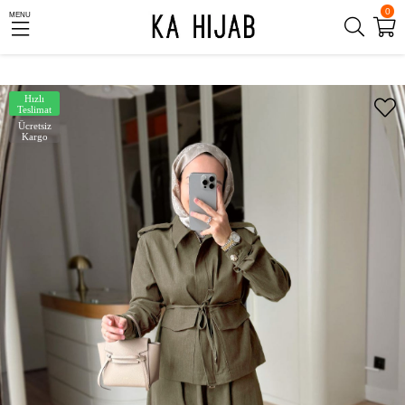
0
MENU
Hızlı
Teslimat
Ücretsiz
Kargo